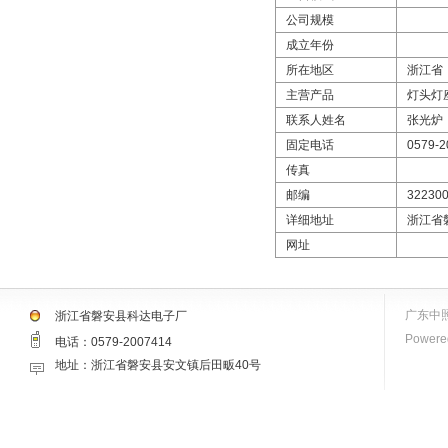
公司规模
成立年份
所在地区
浙江省
主营产品
灯头灯
联系人姓名
张光炉
固定电话
0579-2
传真
邮编
32230
详细地址
浙江省
网址
广东中
浙江省磐安县科达电子厂
Powered
电话：0579-2007414
地址：浙江省磐安县安文镇后田畈40号