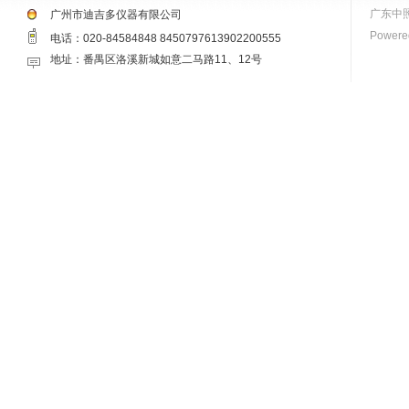
广东中
广州市迪吉多仪器有限公司
Powered
电话：020-84584848 8450797613902200555
地址：番禺区洛溪新城如意二马路11、12号